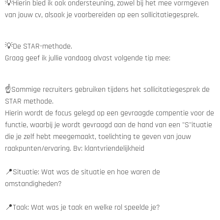
💡Hierin bied ik ook ondersteuning, zowel bij het mee vormgeven
van jouw cv, alsook je voorbereiden op een sollicitatiegesprek.
💡De STAR-methode.
Graag geef ik jullie vandaag alvast volgende tip mee:
☝️Sommige recruiters gebruiken tijdens het sollicitatiegesprek de
STAR methode.
Hierin wordt de focus gelegd op een gevraagde compentie voor de
functie, waarbij je wordt gevraagd aan de hand van een "S"ituatie
die je zelf hebt meegemaakt, toelichting te geven van jouw
raakpunten/ervaring. Bv: klantvriendelijkheid
📍Situatie: Wat was de situatie en hoe waren de
omstandigheden?
📍Taak: Wat was je taak en welke rol speelde je?